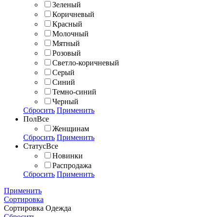
Зеленый
Коричневый
Красный
Молочный
Мятный
Розовый
Светло-коричневый
Серый
Синий
Темно-синий
Черный
Сбросить
Применить
Пол
Все
Женщинам
Сбросить
Применить
Статус
Все
Новинки
Распродажа
Сбросить
Применить
Применить
Сортировка
Сортировка
Одежда
Сбросить