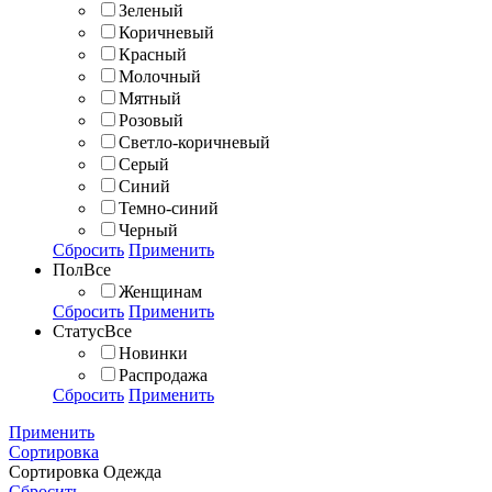
Зеленый
Коричневый
Красный
Молочный
Мятный
Розовый
Светло-коричневый
Серый
Синий
Темно-синий
Черный
Сбросить
Применить
Пол
Все
Женщинам
Сбросить
Применить
Статус
Все
Новинки
Распродажа
Сбросить
Применить
Применить
Сортировка
Сортировка
Одежда
Сбросить