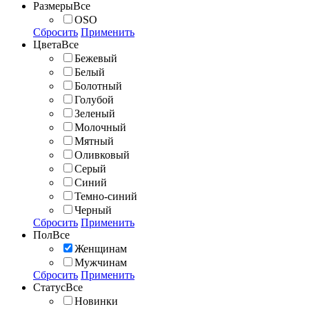
Размеры
Все
OSO
Сбросить
Применить
Цвета
Все
Бежевый
Белый
Болотный
Голубой
Зеленый
Молочный
Мятный
Оливковый
Серый
Синий
Темно-синий
Черный
Сбросить
Применить
Пол
Все
Женщинам
Мужчинам
Сбросить
Применить
Статус
Все
Новинки