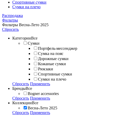
Спортивные сумки
Сумки на плечо
Распродажа
Фильтры
Фильтры
Весна-Лето 2025
Сбросить
Категории
Все
Сумки
Портфель-мессенджер
Сумка на пояс
Дорожные сумки
Кожаные сумки
Рюкзаки
Спортивные сумки
Сумки на плечо
Сбросить
Применить
Бренды
Все
Bogner accessories
Сбросить
Применить
Коллекции
Все
Весна-Лето 2025
Сбросить
Применить