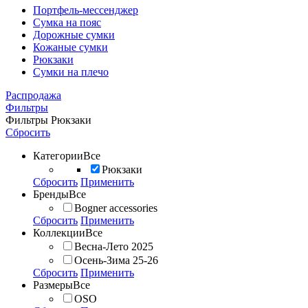
Портфель-мессенджер
Сумка на пояс
Дорожные сумки
Кожаные сумки
Рюкзаки
Сумки на плечо
Распродажа
Фильтры
Фильтры
Рюкзаки
Сбросить
Категории
Все
Рюкзаки
Сбросить
Применить
Бренды
Все
Bogner accessories
Сбросить
Применить
Коллекции
Все
Весна-Лето 2025
Осень-Зима 25-26
Сбросить
Применить
Размеры
Все
OSO