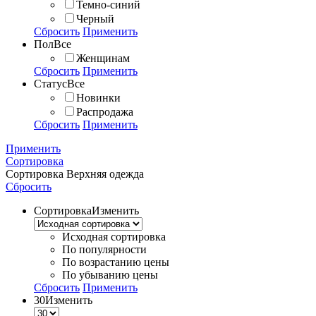
Темно-синий
Черный
Сбросить
Применить
Пол
Все
Женщинам
Сбросить
Применить
Статус
Все
Новинки
Распродажа
Сбросить
Применить
Применить
Сортировка
Сортировка
Верхняя одежда
Сбросить
Сортировка
Изменить
Исходная сортировка
По популярности
По возрастанию цены
По убыванию цены
Сбросить
Применить
30
Изменить