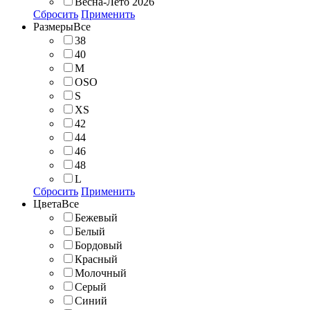
Весна-Лето 2026
Сбросить
Применить
Размеры
Все
38
40
M
OSO
S
XS
42
44
46
48
L
Сбросить
Применить
Цвета
Все
Бежевый
Белый
Бордовый
Красный
Молочный
Серый
Синий