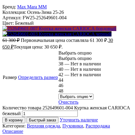
Бренд:
Max Mara MM
Коллекция:
Осень-Зима 25-26
Артикул:
FW25-252649601-004
Цвет:
Бежевый
61 300
₽
Первоначальная цена составляла 61 300 ₽.
30
650
₽
Текущая цена: 30 650 ₽.
Выбрать опцию
Выбрать опцию
38 — Нет в наличии
40 — Нет в наличии
42 — Нет в наличии
Размер
Определить размер
44
46
48
Очистить
Количество товара 252649601-004 Куртка женская CARIOCA
бежевый
Уточнить наличие
В корзину
Быстрый заказ
Категории:
Верхняя одежда
,
Пуховики
,
Распродажа
Описание