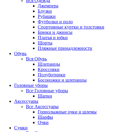
Вся
Одежда
Джемпера
Блузки
Рубашки
Футболки и поло
Спортивные куртки и толстовки
Брюки и джинсы
Платья и юбки
Шорты
Пляжные принадлежности
Обувь
Вся
Обувь
Шлепанцы
Кроссовки
Полуботинки
Босоножки и шлепанцы
Головные уборы
Все
Головные уборы
Шапки
Аксессуары
Все
Аксессуары
Горнолыжные очки и шлемы
Шарфы
Очки
Сумки