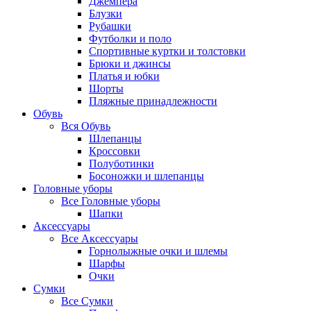
Джемпера
Блузки
Рубашки
Футболки и поло
Спортивные куртки и толстовки
Брюки и джинсы
Платья и юбки
Шорты
Пляжные принадлежности
Обувь
Вся
Обувь
Шлепанцы
Кроссовки
Полуботинки
Босоножки и шлепанцы
Головные уборы
Все
Головные уборы
Шапки
Аксессуары
Все
Аксессуары
Горнолыжные очки и шлемы
Шарфы
Очки
Сумки
Все
Сумки