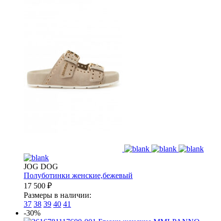
JOG DOG
Полуботинки женские,бежевый
17 500
₽
Размеры в наличии:
37
38
39
40
41
-30%