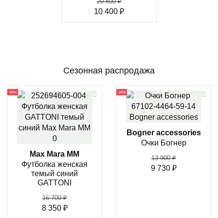
20 800
₽
10 400
₽
Сезонная распродажа
-50%
-30%
Bogner accessories
Очки Богнер
Max Mara MM
13 900
₽
Футболка женская
9 730
₽
темый синий
GATTONI
16 700
₽
8 350
₽