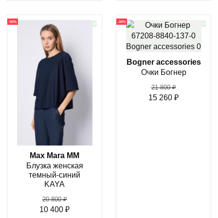
-50%
-30%
Bogner accessories
Очки Богнер
21 800
₽
15 260
₽
Max Mara MM
Блузка женская
темный-синий
KAYA
20 800
₽
10 400
₽